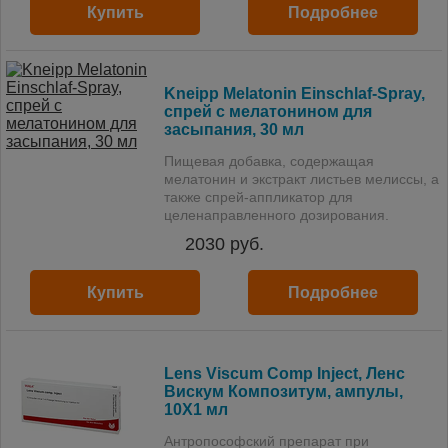
Купить
Подробнее
Kneipp Melatonin Einschlaf-Spray,
спрей с мелатонином для
засыпания, 30 мл
Пищевая добавка, содержащая
мелатонин и экстракт листьев мелиссы, а
также спрей-аппликатор для
целенаправленного дозирования.
2030
руб.
Купить
Подробнее
Lens Viscum Comp Inject, Ленс
Вискум Композитум, ампулы,
10X1 мл
Антропософский препарат при